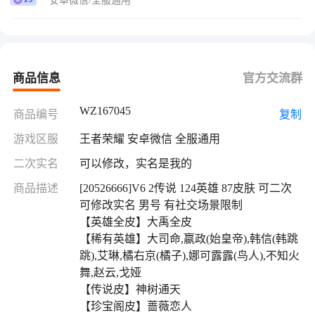
安卓微信/全服通用
【稀有英雄】大司命,嬴政(始皇帝),韩信(韩跳跳),艾
琳,橘右京(橘子),娜可露露(鸟人),不知火舞,赵云,戈
娅
【传说皮】神树通天
商品信息
官方交流群
【珍宝阁皮】蔷薇恋人
【赛季/战令皮】噬灭天穹(s37),海盐诗旅(s30),顽
WZ167045
商品编号
复制
趣-梦奇,剑破天穹(s35),天穹祈灯(s34),天穹之誓
游戏区服
王者荣耀 安卓微信 全服通用
二次实名
可以修改，实名是我的
商品描述
[20526666]V6 2传说 124英雄 87皮肤 可二次
可修改实名 男号 有社交场景限制
【英雄全皮】大禹全皮
【稀有英雄】大司命,嬴政(始皇帝),韩信(韩跳
跳),艾琳,橘右京(橘子),娜可露露(鸟人),不知火
舞,赵云,戈娅
【传说皮】神树通天
【珍宝阁皮】蔷薇恋人