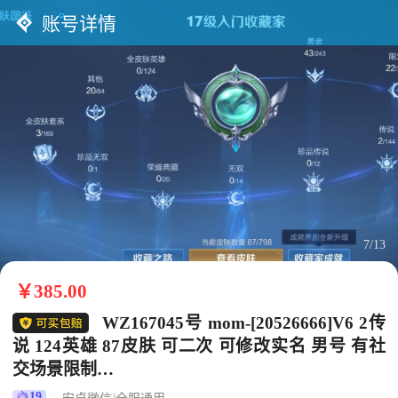
账号详情
7/13
￥385.00
WZ167045号 mom-[20526666]V6 2传
说 124英雄 87皮肤 可二次 可修改实名 男号 有社
交场景限制
【英雄全皮】大禹全皮
19