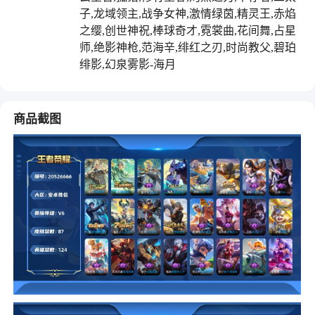
子,龙域领主,战争女神,激情绿茵,精灵王,赤焰
之缨,创世神祝,棒球奇才,霓裳曲,花间舞,占星
师,绝影神枪,范海辛,绯红之刃,时尚教父,碧珀
绯影,幻泉雾影-海月
商品截图