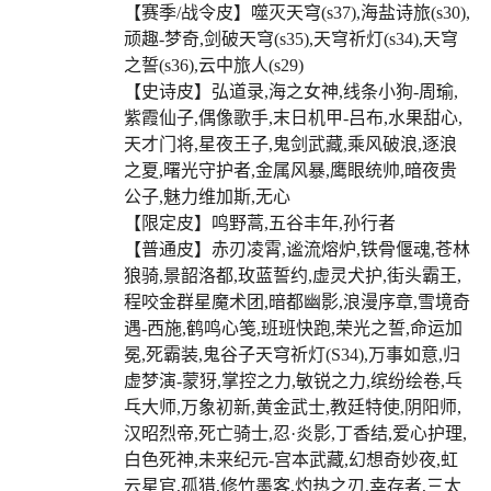
【赛季/战令皮】噬灭天穹(s37),海盐诗旅(s30),
顽趣-梦奇,剑破天穹(s35),天穹祈灯(s34),天穹
之誓(s36),云中旅人(s29)
【史诗皮】弘道录,海之女神,线条小狗-周瑜,
紫霞仙子,偶像歌手,末日机甲-吕布,水果甜心,
天才门将,星夜王子,鬼剑武藏,乘风破浪,逐浪
之夏,曙光守护者,金属风暴,鹰眼统帅,暗夜贵
公子,魅力维加斯,无心
【限定皮】鸣野蒿,五谷丰年,孙行者
【普通皮】赤刃凌霄,谧流熔炉,铁骨偃魂,苍林
狼骑,景韶洛都,玫蓝誓约,虚灵犬护,街头霸王,
程咬金群星魔术团,暗都幽影,浪漫序章,雪境奇
遇-西施,鹤鸣心笺,班班快跑,荣光之誓,命运加
冕,死霸装,鬼谷子天穹祈灯(S34),万事如意,归
虚梦演-蒙犽,掌控之力,敏锐之力,缤纷绘卷,乓
乓大师,万象初新,黄金武士,教廷特使,阴阳师,
汉昭烈帝,死亡骑士,忍·炎影,丁香结,爱心护理,
白色死神,未来纪元-宫本武藏,幻想奇妙夜,虹
云星官,孤猎,修竹墨客,灼热之刃,幸存者,三太