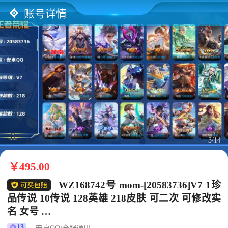
账号详情
3/14
￥495.00
WZ168742号 mom-[20583736]V7 1珍
品传说 10传说 128英雄 218皮肤 可二次 可修改实
名 女号
【英雄全皮】孙权全皮,蚩奼全皮,苍全皮,影全皮,大
13