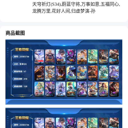
天穹祈灯(S34),蔚蓝守将,万事如意,五福同心,
龙腾万里,花好人间,归虚梦演-孙
商品截图