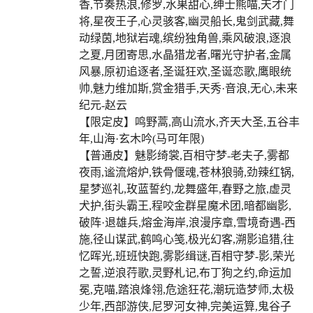
香,节奏热浪,修罗,水果甜心,绅士熊喵,天才门
将,星夜王子,心灵骇客,幽灵船长,鬼剑武藏,舞
动绿茵,地狱岩魂,缤纷独角兽,乘风破浪,逐浪
之夏,月团寄思,水晶猎龙者,曙光守护者,金属
风暴,原初追逐者,圣诞狂欢,圣诞恋歌,鹰眼统
帅,魅力维加斯,赏金猎手,天秀·音浪,无心,未来
纪元-赵云
【限定皮】鸣野蒿,高山流水,齐天大圣,五谷丰
年,山海·玄木吟(马可年限)
【普通皮】魅影绮裳,百相守梦-老夫子,雾都
夜雨,谧流熔炉,铁骨偃魂,苍林狼骑,劲辣红锅,
星梦巡礼,玫蓝誓约,龙舞盛年,春野之旅,虚灵
犬护,街头霸王,程咬金群星魔术团,暗都幽影,
破阵·退雄兵,熔金海岸,浪漫序章,雪境奇遇-西
施,径山谋武,鹤鸣心笺,极光幻客,溯影追猎,往
忆晖光,班班快跑,雾影缉谜,百相守梦-影,荣光
之誓,逆浪荇歌,灵野札记,布丁狗之约,命运加
冕,克喵,踏浪烽翎,危途狂花,潮玩造梦师,太极
少年,西部游侠,尼罗河女神,完美运算,鬼谷子