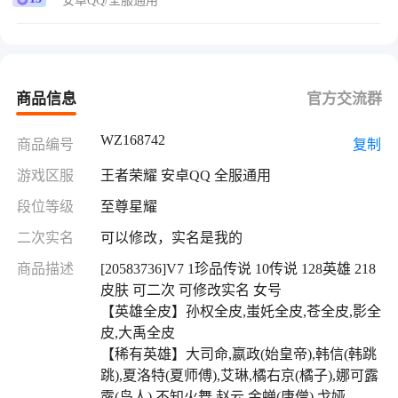
安卓QQ/全服通用
禹全皮
【稀有英雄】大司命,嬴政(始皇帝),韩信(韩跳跳),夏
洛特(夏师傅),艾琳,橘右京(橘子),娜可露露(鸟人),不
知火舞,赵云,金蝉(唐僧),戈娅
商品信息
官方交流群
【珍品传说】怪盗基德
【传说皮】幻光神枪,山海·炽霜斩(李信年限),地狱
WZ168742
商品编号
复制
之眼,久胜战神,时之
游戏区服
王者荣耀 安卓QQ 全服通用
段位等级
至尊星耀
二次实名
可以修改，实名是我的
商品描述
[20583736]V7 1珍品传说 10传说 128英雄 218
皮肤 可二次 可修改实名 女号
【英雄全皮】孙权全皮,蚩奼全皮,苍全皮,影全
皮,大禹全皮
【稀有英雄】大司命,嬴政(始皇帝),韩信(韩跳
跳),夏洛特(夏师傅),艾琳,橘右京(橘子),娜可露
露(鸟人),不知火舞,赵云,金蝉(唐僧),戈娅