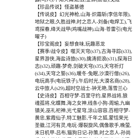
【珍品传说】怪盗基德
【传说皮】幻光神枪,山海·炽霜斩(李信年限),
地狱之眼,久胜战神,时之恋人-刘备(电焊工),飞
鸢探春,绛天战甲(鸡嘴战神),山海·苍雷引(电光
曜子)
【珍宝阁皮】妄想食味,玩趣恶龙
【赛季/战令皮】噬灭天穹(s37),古海寻踪(s33),
星界游侠,海盐诗旅(s30),擒涛扼浪(s31),探海日
志(s32),顽趣-梦奇,剑破天穹(s35),天穹祈灯
(s34),天穹之誓(s36),暖冬·兔眠,沙漠行僧(s26),
电玩高手(电玩铁子),午后时光,大漠名商(s28),
云中旅人(s29),超时空战士-钟无艳,落雪兰心
【史诗皮】百相守梦-百里守约,星界战将,狼
魂孤将,化蝶舞,海之女神,线条小狗-周瑜,九幽
镇关,巫礼祀神,光弋星穹,涂山容容,百相守梦-
黄忠,紫霞仙子,特工魅影,千年之狐,蒙恬荣光
圣徽,江河有灵,电玩·爆裂旋风,偶像歌手,晚萤,
末日机甲-吕布,猫狗日记-孙策,时之恋人-孙尚