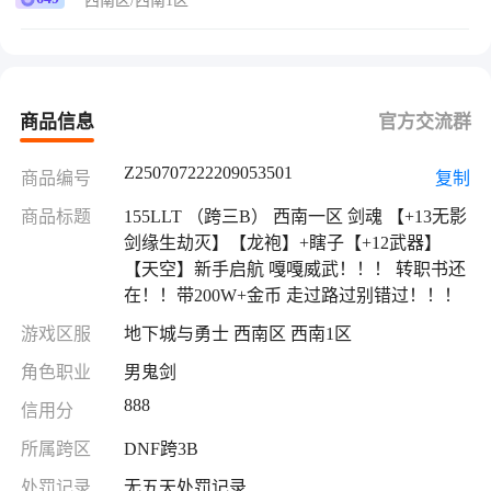
西南区/西南1区
商品信息
官方交流群
Z250707222209053501
商品编号
复制
商品标题
155LLT （跨三B） 西南一区 剑魂 【+13无影
剑缘生劫灭】【龙袍】+瞎子【+12武器】
【天空】新手启航 嘎嘎威武！！！ 转职书还
在！！带200W+金币 走过路过别错过！！！
游戏区服
地下城与勇士 西南区 西南1区
角色职业
男鬼剑
888
信用分
所属跨区
DNF跨3B
处罚记录
无五天处罚记录