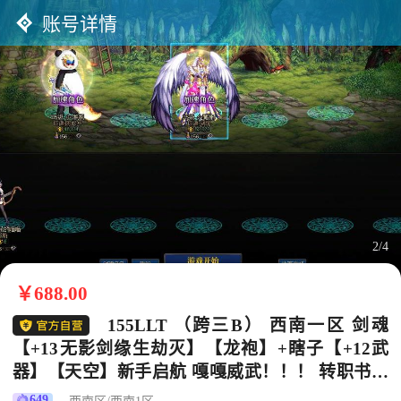
账号详情
2/4
￥688.00
155LLT （跨三B） 西南一区 剑魂
【+13无影剑缘生劫灭】【龙袍】+瞎子【+12武
器】【天空】新手启航 嘎嘎威武！！！ 转职书还
在！！带200W+金币 走过路过别错过！！！
649