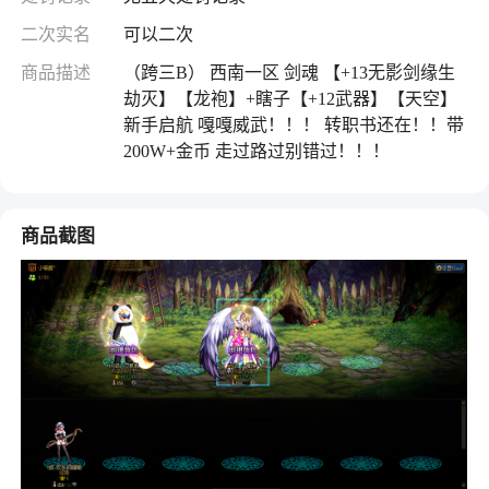
二次实名
可以二次
商品描述
（跨三B） 西南一区 剑魂 【+13无影剑缘生
劫灭】【龙袍】+瞎子【+12武器】【天空】
新手启航 嘎嘎威武！！！ 转职书还在！！带
200W+金币 走过路过别错过！！！
商品截图