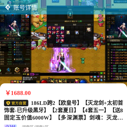
账号详情
2/11
￥1688.00
186LD跨2【欧皇号】【灭龙剑+太初首
饰套-已升级黑牙】【2套夏日】【4套五一】【送8
固定玉价值6000W】【多深渊票】剑魂：灭龙剑
+太初首饰套（已升级黑牙）+红12-10+++奶妈：
344