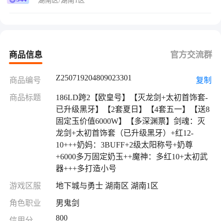
湖南区/湖南1区
3BUFF+2级太阳称号+奶尊+6000多万固定奶玉
++魔神：多红10+太初武器+++多打造小号
商品信息
官方交流群
Z250719204809023301
商品编号
复制
商品标题
186LD跨2【欧皇号】【灭龙剑+太初首饰套-
已升级黑牙】【2套夏日】【4套五一】【送8
固定玉价值6000W】【多深渊票】剑魂：灭
龙剑+太初首饰套（已升级黑牙）+红12-
10+++奶妈：3BUFF+2级太阳称号+奶尊
+6000多万固定奶玉++魔神：多红10+太初武
器+++多打造小号
游戏区服
地下城与勇士 湖南区 湖南1区
角色职业
男鬼剑
800
信用分