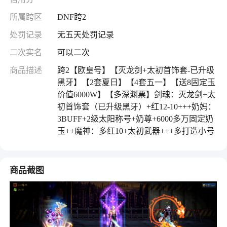
所属跨区
DNF跨2
处罚记录
无五天处罚记录
二次实名
可以二次
商品描述
跨2【欧皇号】【灭龙剑+太初首饰套-已升级
黑牙】【2套夏日】【4套五一】【送8固定玉
价值6000W】【多深渊票】剑魂：灭龙剑+太
初首饰套（已升级黑牙）+红12-10+++奶妈：
3BUFF+2级太阳称号+奶尊+6000多万固定奶
玉++魔神：多红10+太初武器+++多打造小号
商品截图