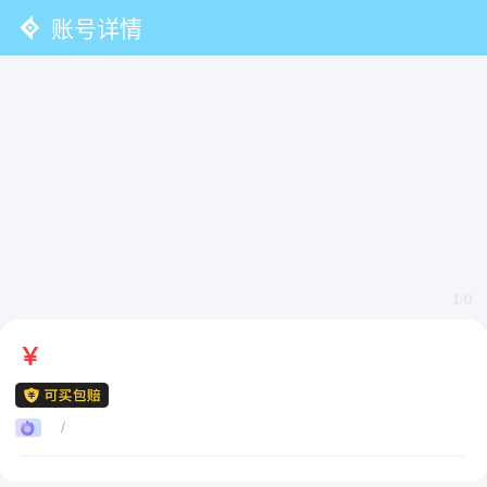
账号详情
1/0
￥
/