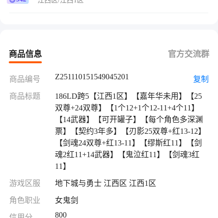
江西区/江西1区
双尊+红13-11】【缪斯红11】【剑魂2红11+14武
器】【鬼泣红11】【剑魂3红11】
商品信息
官方交流群
Z251110151549045201
商品编号
复制
商品标题
186LD跨5【江西1区】【嘉年华未用】【25
双尊+24双尊】【1个12+1个12-11+4个11】
【14武器】【可开罐子】【每个角色多深渊
票】【契约3年多】【刃影25双尊+红13-12】
【剑魂24双尊+红13-11】【缪斯红11】【剑
魂2红11+14武器】【鬼泣红11】【剑魂3红
11】
游戏区服
地下城与勇士 江西区 江西1区
角色职业
女鬼剑
800
信用分