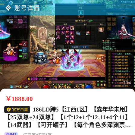
账号详情
2/14
￥1888.00
186LD跨5【江西1区】【嘉年华未用】
【25双尊+24双尊】【1个12+1个12-11+4个11】
【14武器】【可开罐子】【每个角色多深渊票】
【契约3年多】【刃影25双尊+红13-12】【剑魂24
942