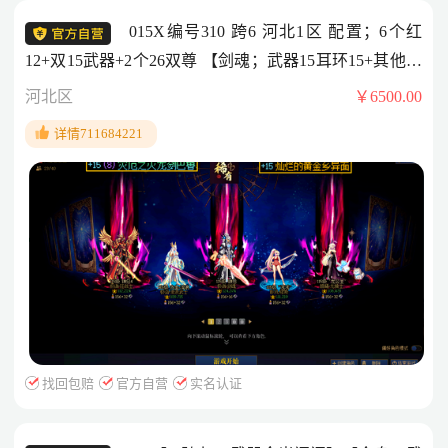
015X编号310 跨6 河北1区 配置；6个红
12+双15武器+2个26双尊 【剑魂；武器15耳环15+其他红
12+26双尊】 【剑帝；武器13+其他红12+26双尊】 【其
河北区
￥6500.00
他3个红12角色；红眼+缪斯+龙骑+奶妈】 【迷雾51级
详情711684221
+13卷子还在+黄金转职书还在+10套51+10个夏日优惠
卷】 详情去看；
找回包赔
官方自营
实名认证