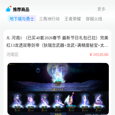
更多
推荐商品
地下城与勇士
三角洲行动
王者荣耀
穿越火线
和
JL 河南1 （已买40套2026春节 最新节日礼包已拉）完美
红13龙透双尊剑帝（狄瑞吉武器+龙武+满精度秘宝+太初
誓约），完美红12龙透双尊剑神（武器白15 特殊红13+龙
河南区
￥10520.00
武+太初誓约），完美红12龙透双尊气功，完美红12龙透
双尊魔神（武器红13），完美红12龙透双尊刃影（武器
红13），完美红12龙透奶妈（武器红13），完美红12龙
透双尊漫游，完美红12龙透破浪，完美红12龙透双尊女
鬼，完美红11 12龙透奶爸，完美红11 12龙透协战，完美
红11龙袍小魔女，龙袍蓝拳，龙透散打，龙透战法，龙
透漫游，龙袍修罗，920分，可二次！