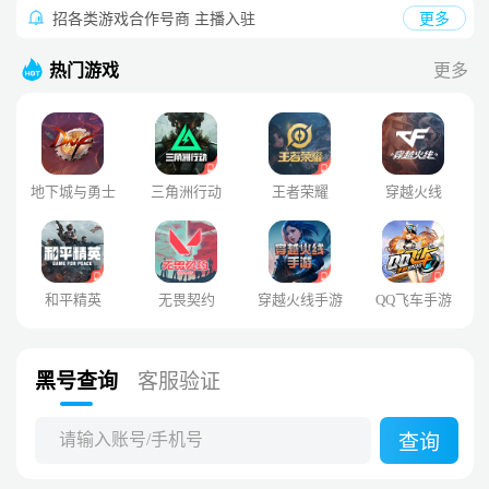
招各类游戏合作号商 主播入驻
更多
热门游戏
更多
地下城与勇士
三角洲行动
王者荣耀
穿越火线
和平精英
无畏契约
穿越火线手游
QQ飞车手游
黑号查询
客服验证
请输入账号/手机号
查询