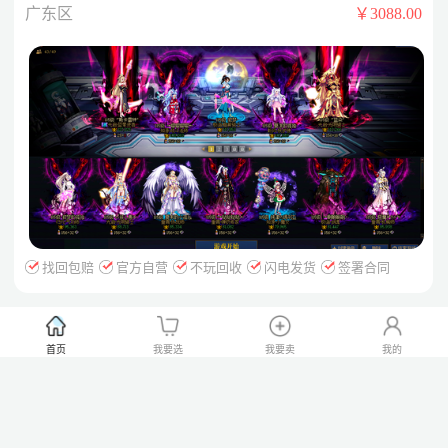
【多把+13武器】10套26年套 20套25 耕耘套已购 大衣柜
广东区
￥3088.00
++3头红12【女蓝拳】【暗帝】【奶爸】++9头红11【战
法】【妖护使】【女气功】【奶妈】【协战师】【男弹
药】【小魔女】【剑魂】【机械师】——女蓝拳【双
尊】【7777】【龙透【红13-12】其他细节看图！！
找回包赔
官方自营
不玩回收
闪电发货
签署合同
ks99【ks跨一】【20角色高名望】【未央可
首页
我要选
我要卖
我的
破凶】【送600w+20点券】【514分纯白】【可以二次】
广东区
￥599.00