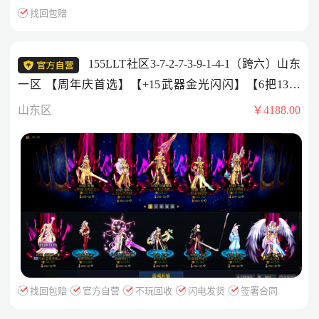
找回包赔
155LLT社区3-7-2-7-3-9-1-4-1（跨六）山东
一区 【周年庆首选】【+15武器金光闪闪】【6把13武
器】【黄金甲牌面】耕耘套已购 30套26年套 10套25年套
山东区
￥4188.00
带30多头搬砖 7777特色++3头红12【剑帝】【气功】
【关羽】++2头红11【修罗】【奶妈】++3头红10【女蓝
拳】【协战师】【剑魂差2件】——剑帝【双尊】
【7777】【+15武器】【龙透】其他细节看图！！
找回包赔
官方自营
不玩回收
闪电发货
签署合同