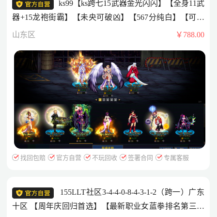
ks99【ks跨七15武器金光闪闪】【全身11武
器+15龙袍街霸】【未央可破凶】【567分纯白】【可以
二次】
山东区
￥788.00
找回包赔
官方自营
不玩回收
签署合同
专属客服
155LLT社区3-4-4-0-8-4-3-1-2（跨一）广东
十区 【周年庆回归首选】【最新职业女蓝拳排名第三】