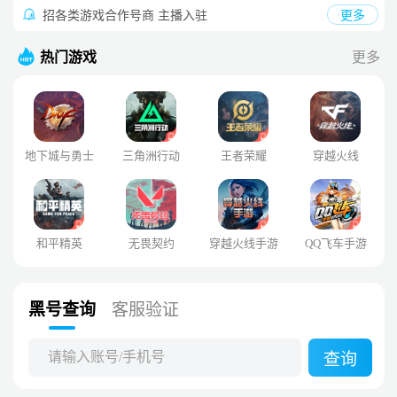
招各类游戏合作号商 主播入驻
更多
热门游戏
更多
地下城与勇士
三角洲行动
王者荣耀
穿越火线
和平精英
无畏契约
穿越火线手游
QQ飞车手游
黑号查询
客服验证
请输入账号/手机号
查询