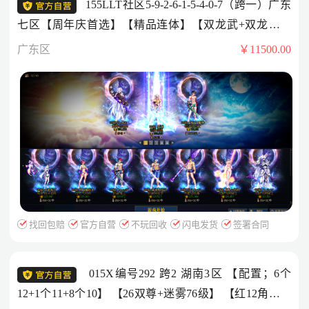
155LLT社区5-9-2-6-1-5-4-0-7（跨一）广东
七区【周年庆首选】【精品连体】【双龙武+双龙皮】
【全员7777】【3个普雷】30套26年套 20套25年套 20套
广东区
￥11500.00
24年套 耕耘+夏日已购++2头红13【剑魂】【男枪炮】
++7头红12【战法】【气功】【鬼泣】【修罗】【关羽】
【奶妈】【奶爸】——剑魂&男枪炮【7777】【双尊】
【龙武】【龙皮】【龙透】【红13】其他细节看
图！！！！
找回包赔
官方自营
不玩回收
闪电发货
签署合同
015X编号292 跨2 湖南3区 【配置；6个
12+1个11+8个10】 【26双尊+迷雾76级】 【红12角色；