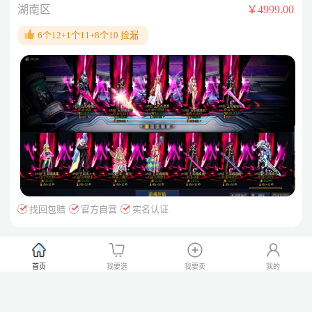
剑魂+红眼+奶妈+枪炮+鬼泣+气功】 【红11角色；奶
湖南区
￥4999.00
爸】 【红10角色；奶萝+奶妈+剑影+瞎子+红眼+协战+剑
6个12+1个11+8个10 捡漏
魔+暗枪+】 【送一堆红7公+++++++高进度连体】 详情
去看；462-5998--19
找回包赔
官方自营
实名认证
ks99《跨五-安徽一区》《26五一以买+26新
首页
我要选
我要卖
我的
春10套+25国庆10套》《剑魂：全身11+特殊红12+龙武
+4800e模拟》《红11大枪》《红11红狗》《红11奶爸》
安徽区
￥2888.00