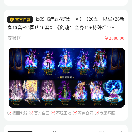
ks99《跨五-安徽一区》《26五一以买+26新
春10套+25国庆10套》《剑魂：全身11+特殊红12+龙武
+4800e模拟》《红11大枪》《红11红狗》《红11奶爸》
安徽区
￥2888.00
《新春收集箱满》《924分白号》
找回包赔
官方自营
不玩回收
签署合同
专属客服