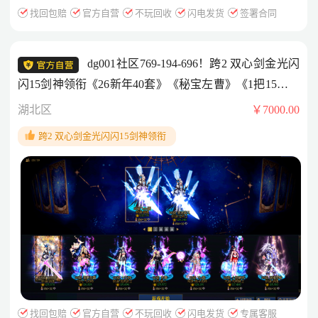
找回包赔
官方自营
不玩回收
闪电发货
签署合同
dg001社区769-194-696！跨2 双心剑金光闪
闪15剑神领衔《26新年40套》《秘宝左曹》《1把15武器
+3头红12+9头红11》《主角色满节日特色附魔》《13套
湖北区
￥7000.00
龙袍》《2套无形心剑》《剑神26双尊+秘宝左槽+武器15
跨2 双心剑金光闪闪15剑神领衔
耳环右槽红13其余红12》《红眼26双尊武器红13其余红
12》《战法26双尊武器红13其余红12》《旅人26双尊武
器红13其余红11-12》《后面8头红11-13打造》《2头10-
13打造》《满新年收集箱》《可以破凶》《可以改2次》
找回包赔
官方自营
不玩回收
闪电发货
专属客服