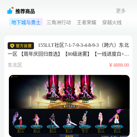
更多
推荐商品
地下城与勇士
三角洲行动
王者荣耀
穿越火线
和
155LLT社区7-1-7-9-3-4-8-9-3（跨六）东北
一区 【周年庆回归首选】【80级迷雾】【一线进度白+红
+瞎搭配】【剑魂送6.0技工玉+全员配好玉】【双黄金乡
东北区
￥4888.00
誓约超高名望】20套26年套 双龙武 ++ 4头红12【剑魂】
【红眼】【修罗】【魔道】++3头红11【气功】【剑魂】
【剑帝】++5头红10【奶妈】【协战师】【决战者】【奶
爸】【缪斯】——剑魂【7777】【双尊】【龙武】【黄
金乡誓约毕业】&红眼【7775】【双尊】【龙武】【黄金
乡誓约】其他细节看图！！！